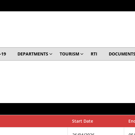
-19
DEPARTMENTS
TOURISM
RTI
DOCUMENT
Start Date
En
26/04/2026
05