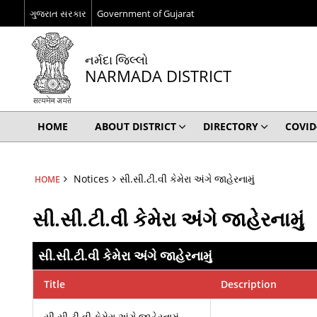
ગુજરાત સરકાર
Government of Gujarat
નર્મદા જિલ્લો
NARMADA DISTRICT
HOME
ABOUT DISTRICT
DIRECTORY
COVID
Notices
સી.સી.ટી.વી કેમેરા અંગે જાહેરનામું
HOME
સી.સી.ટી.વી કેમેરા અંગે જાહેરનામું
સી.સી.ટી.વી કેમેરા અંગે જાહેરનામું
Title
Description
સી.સી.ટી.વી કેમેરા અંગે જાહેરનામું