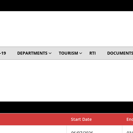
-19
DEPARTMENTS
TOURISM
RTI
DOCUMENT
Start Date
En
06/07/2026
03