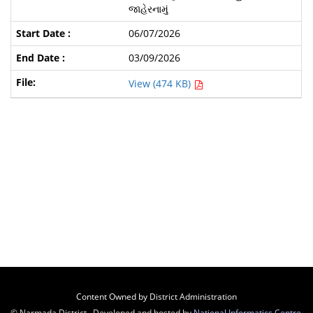
જાહેરનામું
06/07/2026
03/09/2026
View (474 KB)
Content Owned by District Administration
© Narmada District , Developed and hosted by
National Informatics Centre
,