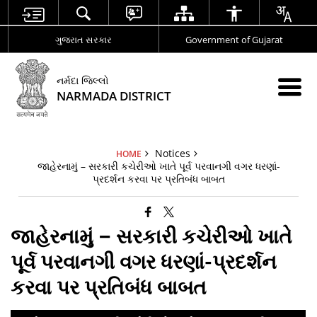
ગુજરાત સરકાર
Government of Gujarat
નર્મદા જિલ્લો
NARMADA DISTRICT
Notices
HOME
જાહેરનામું – સરકારી કચેરીઓ ખાતે પૂર્વ પરવાનગી વગર ધરણાં-
પ્રદર્શન કરવા પર પ્રતિબંધ બાબત
જાહેરનામું – સરકારી કચેરીઓ ખાતે
પૂર્વ પરવાનગી વગર ધરણાં-પ્રદર્શન
કરવા પર પ્રતિબંધ બાબત