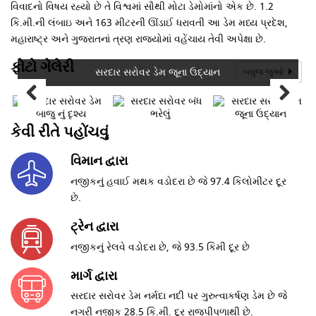
વિવાદનો વિષય રહ્યો છે તે વિશ્વમાં સૌથી મોટા ડેમોમાંનો એક છે. 1.2
કિ.મી.ની લંબાઇ અને 163 મીટરની ઊંડાઈ ધરાવતી આ ડેમ મધ્ય પ્રદેશ,
મહારાષ્ટ્ર અને ગુજરાતનાં ત્રણ રાજ્યોમાં વહેંચાય તેવી અપેક્ષા છે.
ફોટો ગેલેરી
સરદાર સરોવર ડેમ જૂના ઉદ્યાન
બધુજ જુઓ
કેવી રીતે પહોંચવું
વિમાન દ્વારા
નજીકનું હવાઈ મથક વડોદરા છે જે 97.4 કિલોમીટર દૂર
છે.
ટ્રેન દ્વારા
નજીકનું રેલવે વડોદરા છે, જે 93.5 કિમી દૂર છે
માર્ગ દ્વારા
સરદાર સરોવર ડેમ નર્મદા નદી પર ગુરુત્વાકર્ષણ ડેમ છે જે
નગરી નજીક 28.5 કિ.મી. દૂર રાજપીપળાથી છે.