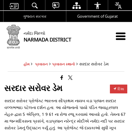
ગુજરાત સરકાર
Government of Gujarat
નર્મદા જિલ્લો
NARMADA DISTRICT
સરદાર સરોવર ડેમ
હોમ
પ્રવાસન
પ્રવાસન સ્થાનો
સરદાર સરોવર ડેમ
દિશા
સરદાર સરોવર પ્રોજેક્ટ ભારતના સૌપ્રથમ નાયબ વડા પ્રધાન સરદાર
વલ્લભભાઇ પટેલના દર્શન હતા. આ યોજનાનો પાયો પંડિત જવાહરલાલ
નેહરુ દ્વારા 5 એપ્રિલ, 1 9 61 ના રોજ રજૂ કરવામાં આવ્યો હતો. તેમના 67
મા જન્મદિવસના પ્રસંગે, વડાપ્રધાન નરેન્દ્ર મોદીએ નર્મદા નદી પર સરદાર
સરોવર ડેમનું ઉદ્ઘાટન કર્યું હતું. આ પ્રોજેક્ટ જે દાયકાઓ સુધી ખૂબ