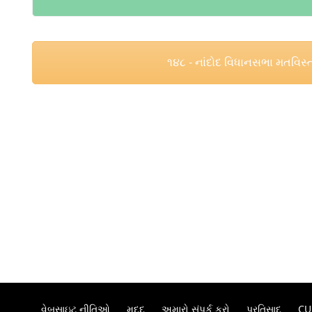
૧૪૮ - નાંદોદ વિધાનસભા મતવિસ્
વેબસાઇટ નીતિઓ
મદદ
અમારો સંપર્ક કરો
પ્રતિસાદ
CU