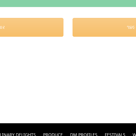
તાર
૧૪૯ 
LINARY DELIGHTS
PRODUCE
DM PROFILES
FESTIVALS
W