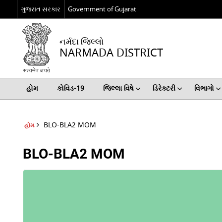
ગુજરાત સરકાર
Government of Gujarat
નર્મદા જિલ્લો
NARMADA DISTRICT
હોમ
કોવિડ-19
જિલ્લા વિષે
ડિરેક્ટરી
વિભાગો
BLO-BLA2 MOM
હોમ
BLO-BLA2 MOM