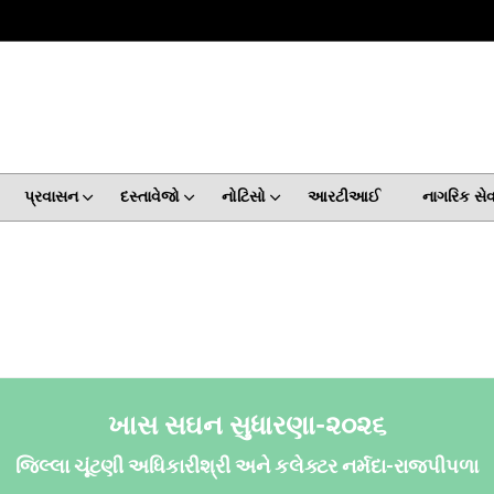
પ્રવાસન
દસ્તાવેજો
નોટિસો
આરટીઆઈ
નાગરિક સ
ખાસ સઘન સુધારણા-૨૦૨૬
જિલ્લા ચૂંટણી અધિકારીશ્રી અને કલેક્ટર નર્મદા-રાજપીપળા