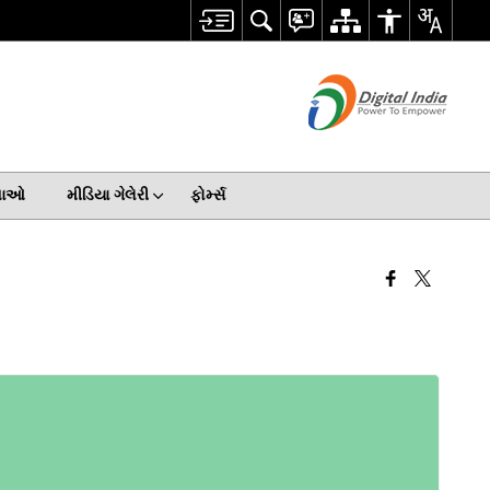
ેવાઓ
મીડિયા ગેલેરી
ફોર્મ્સ