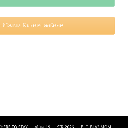
- દેડિયાપાડા વિધાનસભા મતવિસ્તાર
HERE TO STAY
કોવિડ-19
SIR-2026
BLO-BLA2 MOM