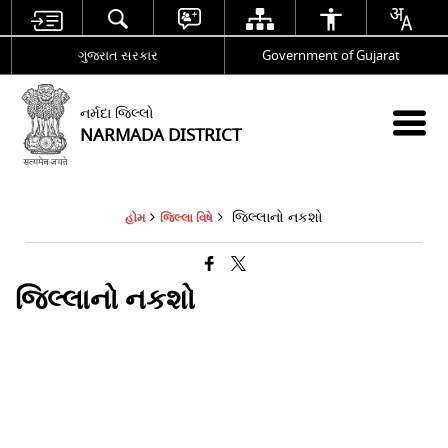
ગુજરાત સરકાર
Government of Gujarat
નર્મદા જિલ્લો
NARMADA DISTRICT
જિલ્લાનો નકશો
હોમ
જિલ્લા વિષે
જિલ્લાનો નકશો