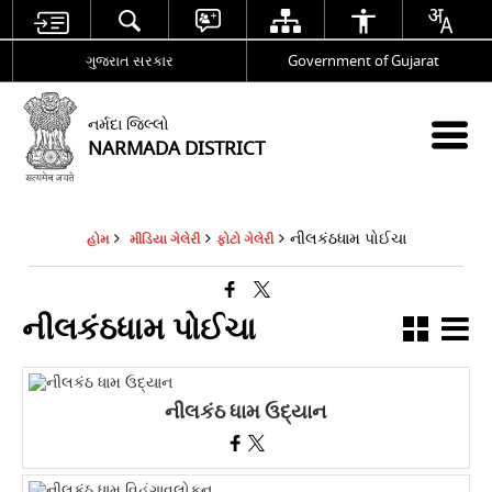
ગુજરાત સરકાર
Government of Gujarat
નર્મદા જિલ્લો
NARMADA DISTRICT
નીલકંઠધામ પોઈચા
હોમ
મીડિયા ગેલેરી
ફોટો ગેલેરી
નીલકંઠધામ પોઈચા
નીલકંઠ ધામ ઉદ્યાન