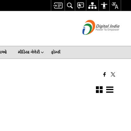
ેવાઓ
મીડિયા ગેલેરી
ફોર્મ્સ