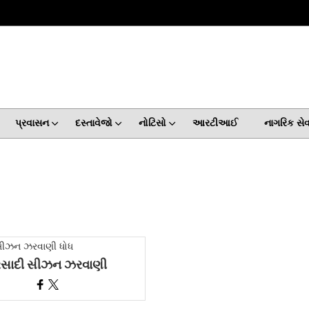
પ્રવાસન
દસ્તાવેજો
નોટિસો
આરટીઆઈ
નાગરિક સ
સાદી સીઝન ઝરવાણી