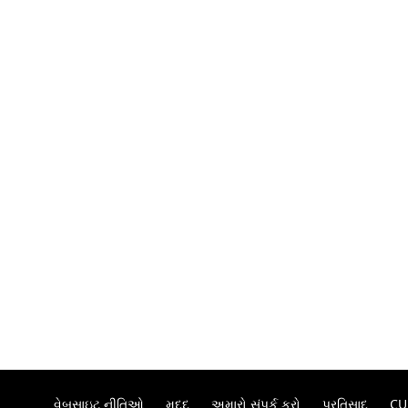
વેબસાઇટ નીતિઓ
મદદ
અમારો સંપર્ક કરો
પ્રતિસાદ
CU