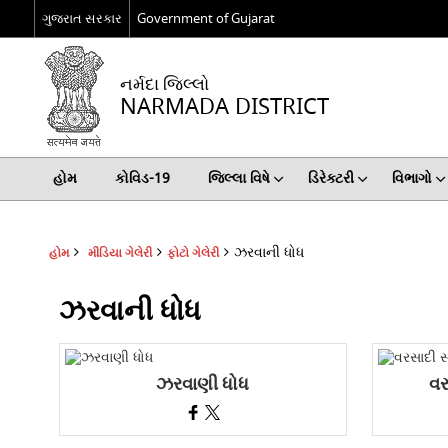
ગુજરાત સરકાર
Government of Gujarat
નર્મદા જિલ્લો
NARMADA DISTRICT
હોમ
કોવિડ-19
જિલ્લા વિષે
ડિરેક્ટરી
વિભાગો
ઝરવાની ધોધ
હોમ
મીડિયા ગેલેરી
ફોટો ગેલેરી
ઝરવાની ધોધ
ઝરવાણી ધોધ
વર