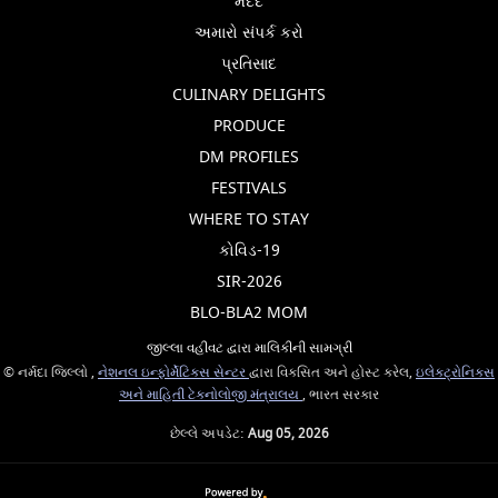
મદદ
અમારો સંપર્ક કરો
પ્રતિસાદ
CULINARY DELIGHTS
PRODUCE
DM PROFILES
FESTIVALS
WHERE TO STAY
કોવિડ-19
SIR-2026
BLO-BLA2 MOM
જીલ્લા વહીવટ દ્વારા માલિકીની સામગ્રી
© નર્મદા જિલ્લો ,
નેશનલ ઇન્ફોર્મેટિક્સ સેન્ટર
દ્વારા વિકસિત અને હોસ્ટ કરેલ,
ઇલેક્ટ્રોનિક્સ
અને માહિતી ટેકનોલોજી મંત્રાલય
, ભારત સરકાર
છેલ્લે અપડેટ:
Aug 05, 2026