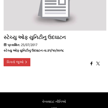
સ્ટેચ્યુ ઓફ યુનિટીનુ ઉદઘાટન
પ્રકાશિત:
25/07/2017
સ્ટેચ્યુ ઓફ યુનિટીનુ ઉદઘાટન તા.૩૧/૧૦/૨૦૧૮
વિગતો જુઓ
વેબસાઇટ નીતિઓ