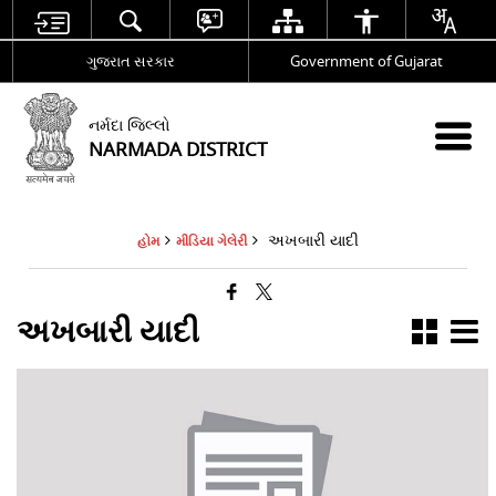
ગુજરાત સરકાર
Government of Gujarat
નર્મદા જિલ્લો
NARMADA DISTRICT
અખબારી યાદી
હોમ
મીડિયા ગેલેરી
અખબારી યાદી