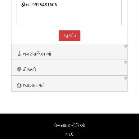
ફોન :
9925481606
વધુ લોડ
નગરપાલિકાઓ
વીજળી
દવાખાનાઓ
વેબસાઇટ નીતિઓ
મદદ