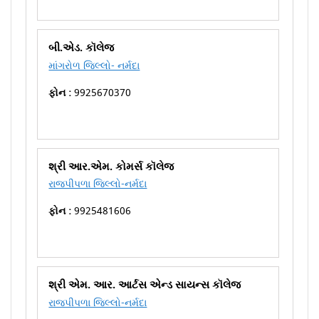
બી.એડ. કૉલેજ
માંગરોળ જિલ્લો- નર્મદા
ફોન :
9925670370
શ્રી આર.એમ. કોમર્સ કૉલેજ
રાજપીપળા જિલ્લો-નર્મદા
ફોન :
9925481606
શ્રી એમ. આર. આર્ટસ એન્ડ સાયન્સ કૉલેજ
રાજપીપળા જિલ્લો-નર્મદા