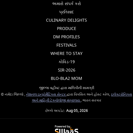
અમારો સંપર્ક કરો
પ્રતિસાદ
CULINARY DELIGHTS
PRODUCE
DM PROFILES
FESTIVALS
WHERE TO STAY
કોવિડ-19
SIR-2026
BLO-BLA2 MOM
જીલ્લા વહીવટ દ્વારા માલિકીની સામગ્રી
© નર્મદા જિલ્લો ,
નેશનલ ઇન્ફોર્મેટિક્સ સેન્ટર
દ્વારા વિકસિત અને હોસ્ટ કરેલ,
ઇલેક્ટ્રોનિક્સ
અને માહિતી ટેકનોલોજી મંત્રાલય
, ભારત સરકાર
છેલ્લે અપડેટ:
Aug 05, 2026