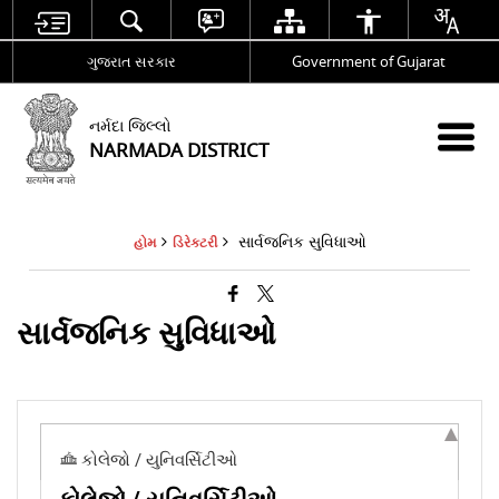
ગુજરાત સરકાર
Government of Gujarat
નર્મદા જિલ્લો
NARMADA DISTRICT
સાર્વજનિક સુવિધાઓ
હોમ
ડિરેક્ટરી
સાર્વજનિક સુવિધાઓ
કોલેજો / યુનિવર્સિટીઓ