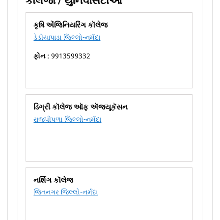
કોલેજો / યુનિવર્સિટીઓ
કૃષિ એંજિનિયરિંગ કૉલેજ
ડેડીયાપાડા જિલ્લો-નર્મદા
ફોન :
9913599332
ડિગ્રી કૉલેજ ઑફ ઍજ્યૂકૅસન
રાજપીપળા જિલ્લો-નર્મદા
નર્શિંગ કૉલેજ
જિતનગર જિલ્લો-નર્મદા