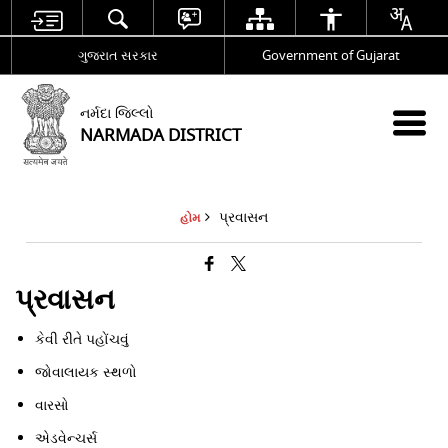
ગુજરાત સરકાર
Government of Gujarat
નર્મદા જિલ્લો
NARMADA DISTRICT
પ્રવાસન
હોમ
પ્રવાસન
કેવી રીતે પહોંચવું
જોવાલાયક સ્થળો
વારસો
એડવેન્ચર્સ