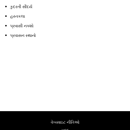
કુદરતી સૌંદર્ય
હસ્તકલા
પ્રવાસી નક્શો
પ્રવાસન સ્થાનો
વેબસાઇટ નીતિઓ