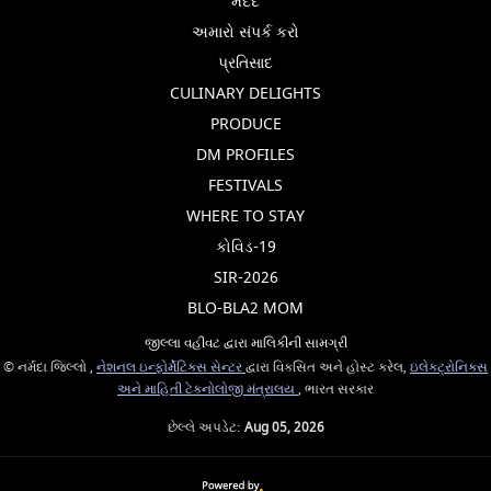
મદદ
અમારો સંપર્ક કરો
પ્રતિસાદ
CULINARY DELIGHTS
PRODUCE
DM PROFILES
FESTIVALS
WHERE TO STAY
કોવિડ-19
SIR-2026
BLO-BLA2 MOM
જીલ્લા વહીવટ દ્વારા માલિકીની સામગ્રી
© નર્મદા જિલ્લો ,
નેશનલ ઇન્ફોર્મેટિક્સ સેન્ટર
દ્વારા વિકસિત અને હોસ્ટ કરેલ,
ઇલેક્ટ્રોનિક્સ
અને માહિતી ટેકનોલોજી મંત્રાલય
, ભારત સરકાર
છેલ્લે અપડેટ:
Aug 05, 2026