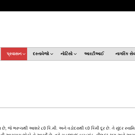
પ્રવાસન
દસ્તાવેજો
નોટિસો
આરટીઆઈ
નાગરિક સ
ત છે, જે ભરૂચથી આશરે ૮0 કિ.મી. અને વડોદરાથી ૬0 કિમી દૂર છે. તે સુંદર સ્વામિ