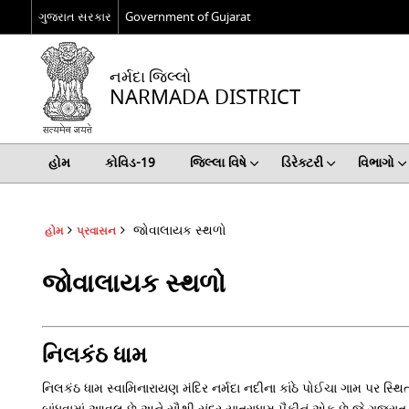
ગુજરાત સરકાર
Government of Gujarat
નર્મદા જિલ્લો
NARMADA DISTRICT
હોમ
કોવિડ-19
જિલ્લા વિષે
ડિરેક્ટરી
વિભાગો
જોવાલાયક સ્થળો
હોમ
પ્રવાસન
જોવાલાયક સ્થળો
નિલકંઠ ધામ
નિલકંઠ ધામ સ્વામિનારાયણ મંદિર નર્મદા નદીના કાંઠે પોઈચા ગામ પર સ્થિ