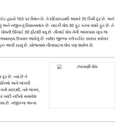
્ટેટ હાઇવે 163 પર સ્થિત છે. તે દદિયાપડાથી આશરે 35 કિમી દૂર છે. અને
ું અને નજીકનું વિમાનમથક છે. નાઇકી ધોધ 30 ફૂટ કરતા વધારે ફુટ છે. તે
નાઇ ધોધની ઊંચાઈ 30 ફીટથી વધુ છે. નીનાઈ ધોધ તેની આસપાસ ખૂબ જ
 અભયારણ્ય ઉપરાંત આવેલું છે. નર્મદા જીલ્લા કલેકટોરેટ સરદાર સરોવર
ન આપી રહ્યું છે. યોજનામાં નીનાઘાટના ધોધ પણ શામેલ છે.
ર છે. ત્યાં છે તે
ી જાતિઓ અને જંગલી
ાગની મદદથી, તમે જંગલ,
ઘીર ખાદી નદીનો સમાવેશ
શકાય છે. નજીકના અન્ય