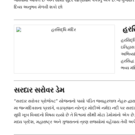
બાંધવામાં આવલ છે અને સૌથી સુંદર યાત્રાધામ પૈકીનું એક છે.જે ગુજ
દિવ્ય અનુભવ મેળવી શકો છો
હરસિ
હરસિદ્ધ
ઇતિહાસ 
અભિવ્યક
હરસિદ્ધ
ભવ્ય મંદ
સરદાર સરોવર ડેમ
“સરદાર સરોવર પ્રોજેક્ટ” યોજનાનો પાયો પંડિત જવાહરલાલ નેહરુ દ્વાર
મા જન્મદિવસના પ્રસંગે, વડાપ્રધાન નરેન્દ્ર મોદીએ નર્મદા નદી પર સરદાર
સુધી ખૂબ વિવાદનો વિષય રહ્યો છે તે વિશ્વમાં સૌથી મોટા ડેમોમાંનો એક
મધ્ય પ્રદેશ, મહારાષ્ટ્ર અને ગુજરાતનાં ત્રણ રાજ્યોમાં વહેંચાય તેવી અપેક