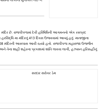
આસપાસના લોકોની મુલાકાત લઈ ને
િદ્ધ મંદિર છે. રાજપીપળામાં દેવી હરિષિધિની આગમનનો એક રસપ્રદ
હરસિદ્ધિ મા મંદિરનું 413 દિવસ ઉજવવામાં આવ્યું હતું. માતાજીના
્વારા 108 મંદિરની આસપાસ આવી રહ્યો હતો. રાજપીપળા મહારાજા ઉજ્જૈન
િ અને તેના શાહી શહેરના પ્રકાશમાં શાંતિ લાવવા લાગી, હઝસન હરિસદ્ધીનું