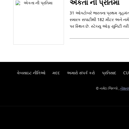
એકતા ની પ્રતિમા
31 ઓક્ટોબરે ભારતના પ્રથમ ગૃહમંત્
સ્મારક સપાટીથી 182 મીટર અને નર્મદ
પર સ્થિત છે. સ્ટેચ્યુ ઓફ યુનિટી ત
વેબસાઇટ નીતિઓ
મદદ
અમારો સંપર્ક કરો
પ્રતિસાદ
CU
© નર્મદા જિલ્લો ,
નેશનલ 