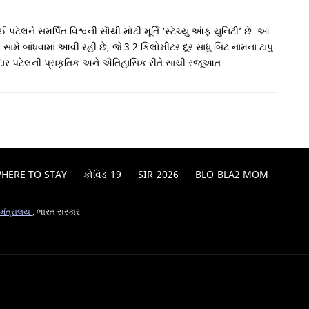
લને સમર્પિત વિશ્વની સૌથી મોટી મૂર્તિ ‘સ્ટેચ્યુ ઑફ યુનિટી’ છે. આ
ામે બાંધવામાં આવી રહી છે, જે 3.2 કિલોમીટર દૂર સાધુ બિટ નામના ટાપુ
 સરદાર પટેલની પ્રાકૃતિક અને ઐતિહાસિક રીતે સાચી રજૂઆત.
HERE TO STAY
કોવિડ-19
SIR-2026
BLO-BLA2 MOM
 મંત્રાલય
, ભારત સરકાર