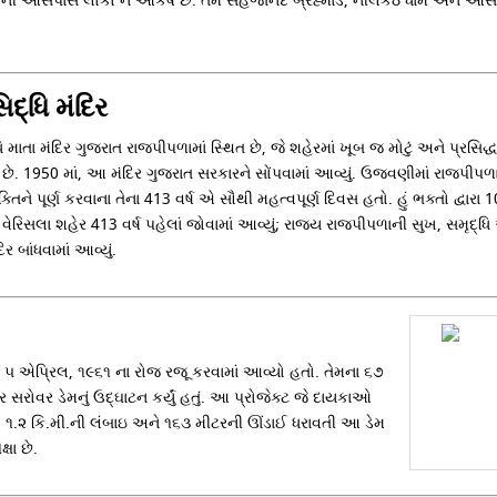
રાત ની આસપાસ લોકો ને આકર્ષે છે. તમે સહજાનંદ બ્રહ્માંડ, નીલકંઠ ધામ અને 
દ્ધિ મંદિર
િ માતા મંદિર ગુજરાત રાજપીપળામાં સ્થિત છે, જે શહેરમાં ખૂબ જ મોટું અને પ્રસ
છે. 1950 માં, આ મંદિર ગુજરાત સરકારને સોંપવામાં આવ્યું. ઉજવણીમાં રાજપીપળા 
્તિને પૂર્ણ કરવાના તેના 413 વર્ષ એ સૌથી મહત્વપૂર્ણ દિવસ હતો. હું ભક્તો દ
 વેરિસલા શહેર 413 વર્ષ પહેલાં જોવામાં આવ્યું; રાજ્ય રાજપીપળાની સુખ, સમૃદ્ધ
િર બાંધવામાં આવ્યું.
ા ૫ એપ્રિલ, ૧૯૬૧ ના રોજ રજૂ કરવામાં આવ્યો હતો. તેમના ૬૭
 સરોવર ડેમનું ઉદ્ઘાટન કર્યું હતું. આ પ્રોજેક્ટ જે દાયકાઓ
 છે. ૧.૨ કિ.મી.ની લંબાઇ અને ૧૬૩ મીટરની ઊંડાઈ ધરાવતી આ ડેમ
્ષા છે.