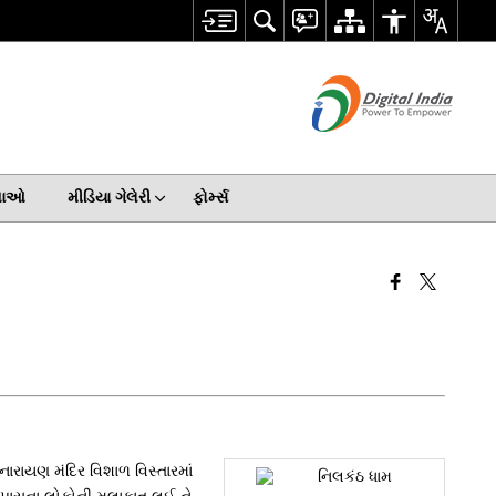
ેવાઓ
મીડિયા ગેલેરી
ફોર્મ્સ
નારાયણ મંદિર વિશાળ વિસ્તારમાં