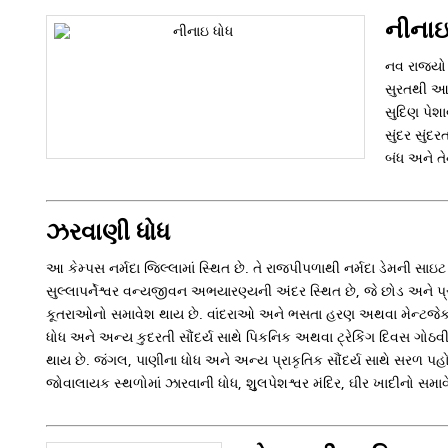
નીનાઇ
નવ રાજ્યો 
સુરતથી આશર
સુદિણ પેશ
સુંદર સુંદ
બંધ અને ત
ઝરવાણી ધોધ
આ કેમ્પસ નર્મદા જિલ્લામાં સ્થિત છે. તે રાજપીપળાથી નર્મદા ડેમની સાઇટ પ
સુલ્લાપર્નેશ્વર વન્યજીવન અભયારણ્યની અંદર સ્થિત છે, જે છોડ અને 
કૂતરાઓનો સમાવેશ થાય છે. વાંદરાઓ અને ભસતા હરણ અથવા મેન્ટજેક પ
ધોધ અને અન્ય કુદરતી સૌંદર્ય સાથે પિકનિક અથવા ટ્રેકિંગ દિવસ ગોઠવી
થાય છે. જંગલ, પાણીના ધોધ અને અન્ય પ્રાકૃતિક સૌંદર્ય સાથે સરળ
જોવાલાયક સ્થળોમાં ઝારવાની ધોધ, શુુલપેશશ્વર મંદિર, ઘીર ખાદીનો સમા