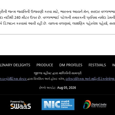
રીની જન્મ જયંતિની ઉજવણી કરવા માટે, ભારતના આયર્ન મૅન, સરદાર વલ્લભભાઈ પટે
ા નદીથી 240 મીટર ઉપર છે. વલ્લભભાઈ પટેલની સ્મારકની પ્રતિમા નર્મદા ડેમની સ
રીકે ડિઝાઇન કરવામાં આવી રહી છે. ચાલતા વલણમાં, લાક્ષણિક પહેરવેશ પહેર્યા,
LINARY DELIGHTS
PRODUCE
DM PROFILES
FESTIVALS
W
જીલ્લા વહીવટ દ્વારા માલિકીની સામગ્રી
ઇન્ફોર્મેટિક્સ સેન્ટર
દ્વારા વિકસિત અને હોસ્ટ કરેલ,
ઇલેક્ટ્રોનિક્સ અને માહિતી ટેકનોલોજી
છેલ્લે અપડેટ:
Aug 05, 2026